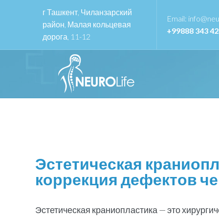
г Ташкент, Чиланзарский
Email:
info@neur
район, Малая кольцевая
+99888 343 4
дорога, 11-12
Эстетическая краниопл
коррекция дефектов ч
Эстетическая краниопластика — это хирурги