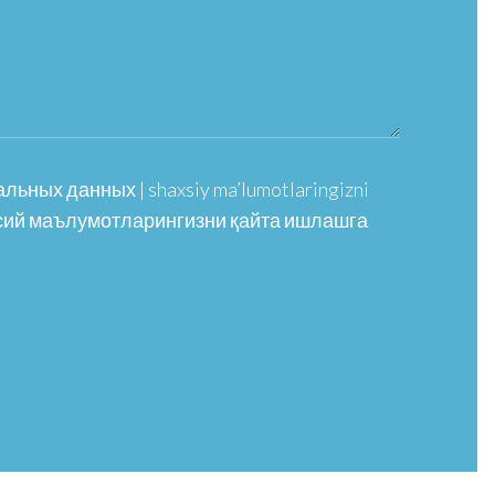
ьных данных | shaxsiy ma’lumotlaringizni
Шахсий маълумотларингизни қайта ишлашга