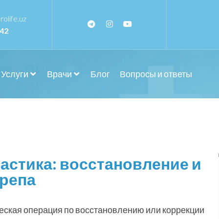
olife.uz
242
Услуги
Врачи
Блог
Вопросы и ответы
астика: восстановление и
ерепа
ческая операция по восстановлению или коррекции