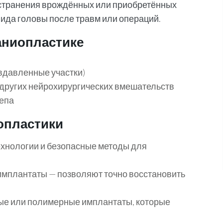
странения врождённых или приобретённых
вида головы после травм или операций.
раниопластике
вдавленные участки)
других нейрохирургических вмешательств
епа
опластики
ехнологии и безопасные методы для
мплантаты — позволяют точно восстановить
е или полимерные имплантаты, которые