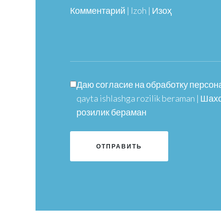
Комментарий | Izoh | Изоҳ
Даю согласие на обработку персонал
qayta ishlashga rozilik beraman | 
розилик бераман