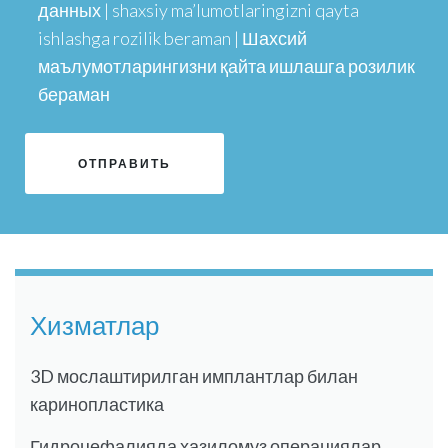
данных | shaxsiy ma’lumotlaringizni qayta
ishlashga rozilik beraman | Шахсий
маълумотларингизни қайта ишлашга розилик
бераман
Хизматлар
3D мослаштирилган имплантлар билан
каринопластика
Гидроцефалияда ҳазиломуз операциялар