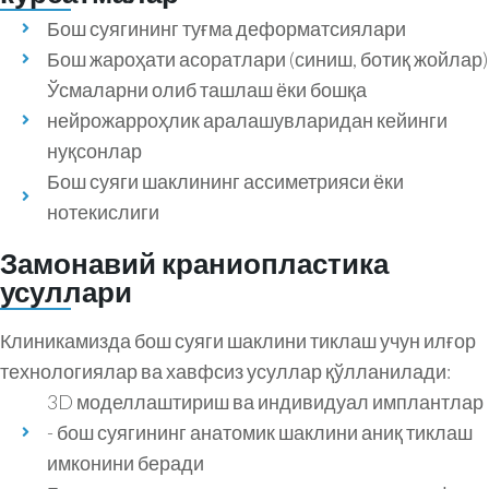
Бош суягининг туғма деформатсиялари
Бош жароҳати асоратлари (синиш, ботиқ жойлар)
Ўсмаларни олиб ташлаш ёки бошқа
нейрожарроҳлик аралашувларидан кейинги
нуқсонлар
Бош суяги шаклининг ассиметрияси ёки
нотекислиги
Замонавий краниопластика
усуллари
Клиникамизда бош суяги шаклини тиклаш учун илғор
технологиялар ва хавфсиз усуллар қўлланилади:
3D моделлаштириш ва индивидуал имплантлар
- бош суягининг анатомик шаклини аниқ тиклаш
имконини беради