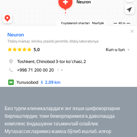
Биз турли клиникалардаги энг яхши шифокорларни
бирлаштирдик, токи беморларимизга даволашда
комплекс ёндашувни таъминлай олайлик.
Мутахассисларимиз жамоа бўлиб ишлаб, илғор