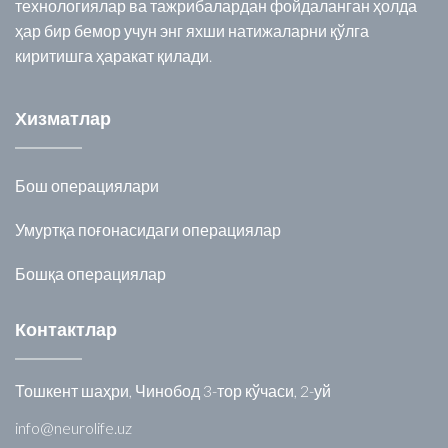
технологиялар ва тажрибалардан фойдаланган ҳолда
ҳар бир бемор учун энг яхши натижаларни қўлга
киритишга ҳаракат қилади.
Хизматлар
Бош операциялари
Умуртқа поғонасидаги операциялар
Бошқа операциялар
Контактлар
Тошкент шаҳри, Чинобод 3-тор кўчаси, 2-уй
info@neurolife.uz