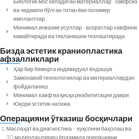
Биологик мос келадиган материаллар - хавфсиз
ва чидамли бўлган титан ёки полимер
имплантлар
Минимал инвазив усуллар - асоратлар хавфини
камайтиради ва тикланишни тезлаштиради.
Бизда эстетик краниопластика
афзалликлари
Ҳар бир беморга индивидуал ёндашув
Замонавий технологиялар ва материаллардан
фойдаланиш
Минимал хавф ва қисқа реабилитация даври
Юқори эстетик натижа
Операцияни ўтказиш босқичлари
Маслаҳат ва диагностика – нуқсонни баҳолаш ва
3D моделлаштириш ёрдамида операцияни