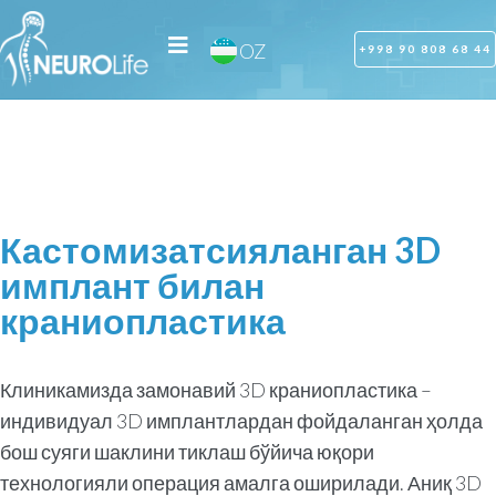
RU
OZ
UZ
+998 90 808 68 44
Кастомизатсияланган 3D
имплант билан
краниопластика
Клиникамизда замонавий 3D краниопластика –
индивидуал 3D имплантлардан фойдаланган ҳолда
бош суяги шаклини тиклаш бўйича юқори
технологияли операция амалга оширилади. Аниқ 3D