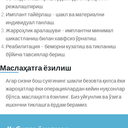
режалаштириш.
Имплант тайёрлаш – шакл ва материални
индивидуал танлаш.
Жарроҳлик аралашуви – имплантни минимал
шикастланиш билан хавфсиз ўрнатиш.
Реабилитация – беморни кузатиш ва тикланиш
бўйича тавсиялар бериш.
Маслаҳатга ёзилиш
Агар сизни бош суягининг шакли безовта қилса ёки
жароҳатлар ёки операциялардан кейин нуқсонлар
бўлса, маслаҳатга ёзилинг. Биз уйғунлик ва ўзига
ишончни тиклашга ёрдам берамиз.