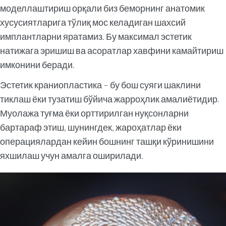
моделлаштириш орқали биз беморнинг анатомик
хусусиятларига тўлиқ мос келадиган шахсий
имплантларни яратамиз. Бу максимал эстетик
натижага эришиш ва асоратлар хавфини камайтириш
имконини беради.
Эстетик краниопластика – бу бош суяги шаклини
тиклаш ёки тузатиш бўйича жарроҳлик амалиётидир.
Муолажа туғма ёки орттирилган нуқсонларни
бартараф этиш, шунингдек, жароҳатлар ёки
операциялардан кейин бошнинг ташқи кўринишини
яхшилаш учун амалга оширилади.