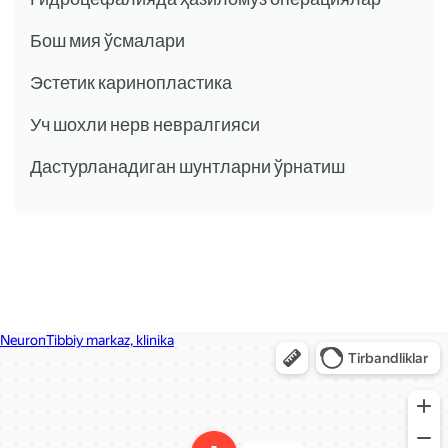
Бош мия ўсмалари
Эстетик каринопластика
Уч шохли нерв невралгияси
Дастурланадиган шунтларни ўрнатиш