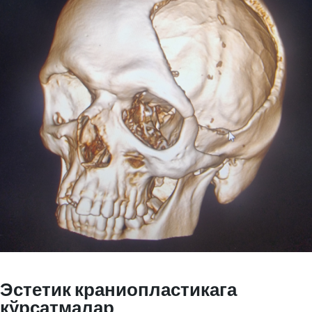
Эстетик краниопластикага
кўрсатмалар