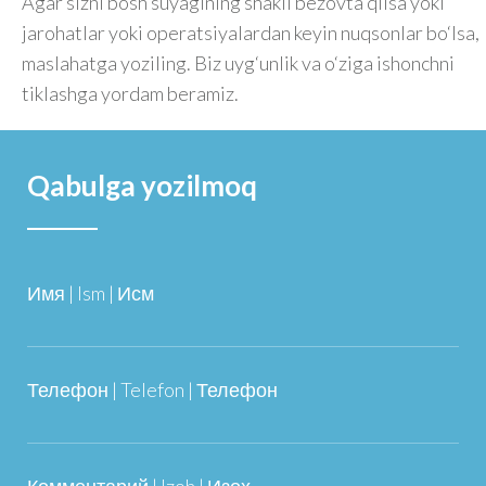
Agar sizni bosh suyagining shakli bezovta qilsa yoki
jarohatlar yoki operatsiyalardan keyin nuqsonlar bo‘lsa,
maslahatga yoziling. Biz uyg‘unlik va o‘ziga ishonchni
tiklashga yordam beramiz.
Qabulga yozilmoq
Имя | Ism | Исм
Телефон | Telefon | Телефон