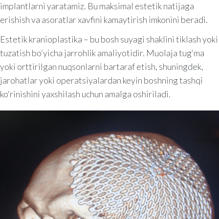
implantlarni yaratamiz. Bu maksimal estetik natijaga
erishish va asoratlar xavfini kamaytirish imkonini beradi.
Estetik kranioplastika – bu bosh suyagi shaklini tiklash yoki
tuzatish bo‘yicha jarrohlik amaliyotidir. Muolaja tug‘ma
yoki orttirilgan nuqsonlarni bartaraf etish, shuningdek,
jarohatlar yoki operatsiyalardan keyin boshning tashqi
ko‘rinishini yaxshilash uchun amalga oshiriladi.