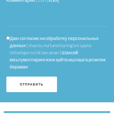
Комментарий | Izoh | Изоҳ
Даю согласие на обработку персональных
данных | shaxsiy ma’lumotlaringizni qayta
ishlashga rozilik beraman | Шахсий
маълумотларингизни қайта ишлашга розилик
бераман