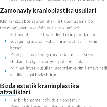
Zamonaviy kranioplastika usullari
Klinikamizda bosh suyagi shaklini tiklash uchun ilg‘or
texnologiyalar va xavfsiz usullar qo‘llaniladi:
3D modellashtirish va individual implantlar - bosh
suyagining anatomik shaklini aniq tiklash imkonini
beradi
Biologik mos keladigan materiallar - xavfsiz va
chidamli bo‘lgan titan yoki polimer implantlar
Minimal invaziv usullar - asoratlar xavfini kamaytiradi
va tiklanishni tezlashtiradi.
Bizda estetik kranioplastika
afzalliklari
Har bir bemorga individual yondashuv
Zamonaviy texnologiyalar va materiallardan