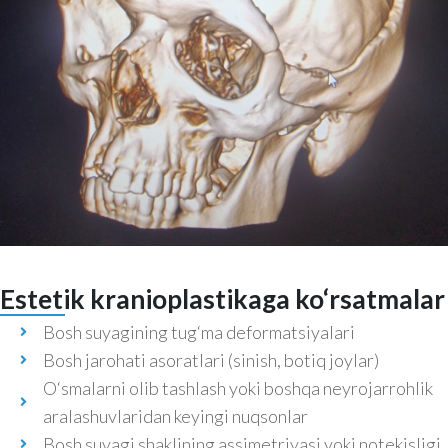
Estetik kranioplastikaga ko‘rsatmalar
Bosh suyagining tug‘ma deformatsiyalari
Bosh jarohati asoratlari (sinish, botiq joylar)
O‘smalarni olib tashlash yoki boshqa neyrojarrohlik
aralashuvlaridan keyingi nuqsonlar
Bosh suyagi shaklining assimetriyasi yoki notekisligi