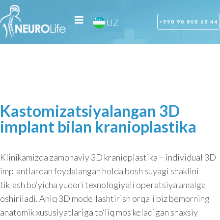
RU
UZ
OZ
+998 90 808 68 44
Kastomizatsiyalangan 3D
implant bilan kranioplastika
Klinikamizda zamonaviy 3D kranioplastika – individual 3D
implantlardan foydalangan holda bosh suyagi shaklini
tiklash bo‘yicha yuqori texnologiyali operatsiya amalga
oshiriladi. Aniq 3D modellashtirish orqali biz bemorning
anatomik xususiyatlariga to‘liq mos keladigan shaxsiy