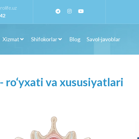
olife.uz
242
Xizmat
Shifokorlar
Blog
Savol-javoblar
 ro‘yxati va xususiyatlari