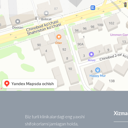
Xizma
Biz turli klinikalardagi eng yaxshi
shifokorlarni jamlagan holda,