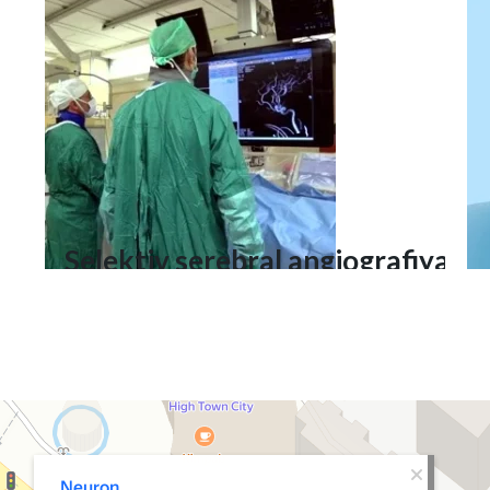
usulda o‘chirish
Selektiv serebral angiografiya