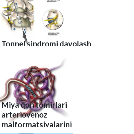
Tonnel sindromi davolash
Miya qon tomirlari
arteriovenoz
malformatsiyalarini