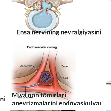
Ensa nervining nevralgiyasini
davolash
Miya qon tomirlari
ni
anevrizmalarini endovaskulyar