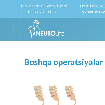
Toshkent sh., Chilonzor tumani,
Email:
info@neur
Kichik halqa yo‘li, 11-uy
+99888 343 4
Boshqa operatsiyalar -