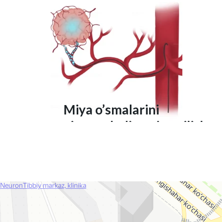
Miya o’smalarini
ximoembolizatsiya qilish