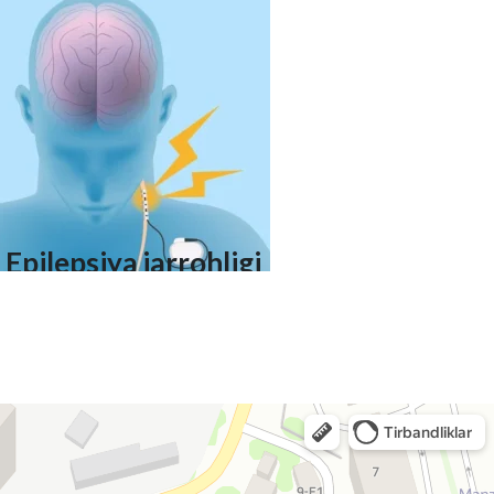
endovaskulyar embolizatsiya
qilish
Epilepsiya jarrohligi