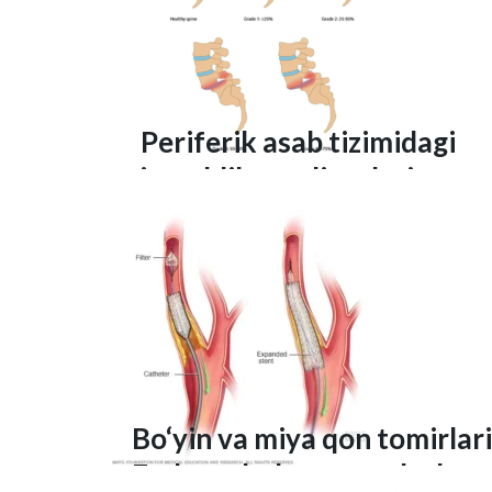
Periferik asab tizimidagi
jarrohlik amaliyotlari
Bo‘yin va miya qon tomirlari
Endovaskulyar stentlash