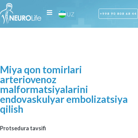
RU
UZ
OZ
+998 90 808 68 44
Miya qon tomirlari
arteriovenoz
malformatsiyalarini
endovaskulyar embolizatsiya
qilish
Protsedura tavsifi