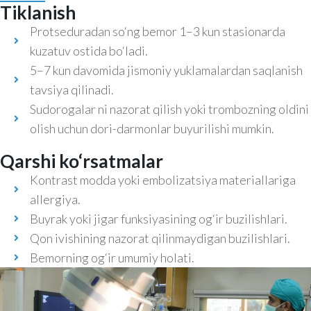
Tiklanish
Protseduradan so‘ng bemor 1–3 kun stasionarda
kuzatuv ostida bo‘ladi.
5–7 kun davomida jismoniy yuklamalardan saqlanish
tavsiya qilinadi.
Sudorogalar ni nazorat qilish yoki trombozning oldini
olish uchun dori-darmonlar buyurilishi mumkin.
Qarshi ko‘rsatmalar
Kontrast modda yoki embolizatsiya materiallariga
allergiya.
Buyrak yoki jigar funksiyasining og‘ir buzilishlari.
Qon ivishining nazorat qilinmaydigan buzilishlari.
Bemorning og‘ir umumiy holati.