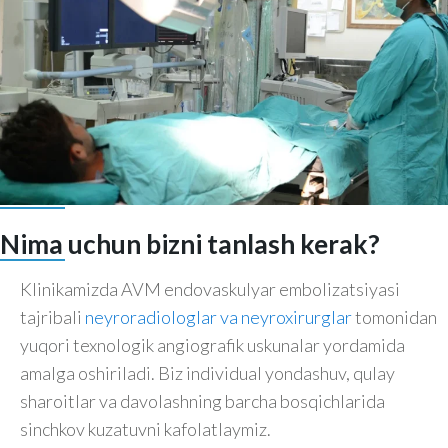
Nima uchun bizni tanlash kerak?
Klinikamizda AVM endovaskulyar embolizatsiyasi
tajribali
neyroradiologlar va neyroxirurglar
tomonidan
yuqori texnologik angiografik uskunalar yordamida
amalga oshiriladi. Biz individual yondashuv, qulay
sharoitlar va davolashning barcha bosqichlarida
sinchkov kuzatuvni kafolatlaymiz.