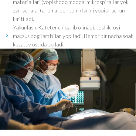
materiallari (yopishqoq modda, mikrospirallar yoki
zarrachalar) anomal qon tomirlarini yopish uchun
kiritiladi.
Yakunlash: Kateter chiqarib olinadi, teshik joyi
maxsus bog‘lam bilan yopiladi. Bemor bir necha soat
kuzatuv ostida bo‘ladi.