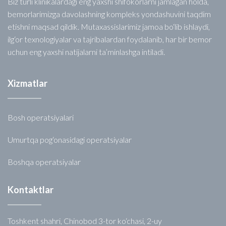
Biz turli klinikalardagi eng yaxshi shifokorlarni jamlagan holda,
bemorlarimizga davolashning kompleks yondashuvini taqdim
etishni maqsad qildik. Mutaxassislarimiz jamoa bo‘lib ishlaydi,
ilg‘or texnologiyalar va tajribalardan foydalanib, har bir bemor
uchun eng yaxshi natijalarni ta’minlashga intiladi.
Xizmatlar
Bosh operatsiyalari
Umurtqa pog‘onasidagi operatsiyalar
Boshqa operatsiyalar
Kontaktlar
Toshkent shahri, Chinobod 3-tor ko‘chasi, 2-uy