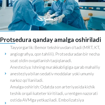
Protsedura qanday amalga oshiriladi
Tayyorgarlik: Bemor tekshiruvdan o‘tadi (MRT, KT,
angiografiya, qon tahlili). Protseduradan bir necha
soat oldin ovqatlanish taqiqlanadi.
Anesteziya: Ishning murakkabligiga qarab mahalliy
anesteziya bilan sedativ moddalar yoki umumiy
narkoz qo‘llaniladi.
Amalga oshirish: Odatda son arteriyasida kichik
teshik orqali kateter kiritiladi, u rentgen nazorati
ostida AVMga yetkaziladi. Embolizatsiya