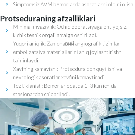
Simptomsiz AVM bemorlarda asoratlarni oldini olish.
Protseduraning afzalliklari
Minimal invazivlik: Ochiq operatsiyaga ehtiyojsiz,
kichik teshik orqali amalga oshiriladi.
Yuqori aniqlik: Zamonaвий angiografik tizimlar
embolizatsiya materiallarini aniq joylashtirishni
ta’minlaydi.
Xavfning kamayishi: Protsedura qon quyilishi va
nevrologik asoratlar xavfini kamaytiradi.
Tez tiklanish: Bemorlar odatda 1–3 kun ichida
stasionardan chiqariladi.