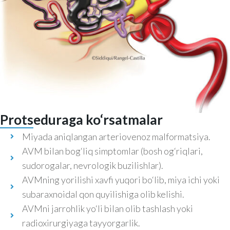
Protseduraga ko‘rsatmalar
Miyada aniqlangan arteriovenoz malformatsiya.
AVM bilan bog‘liq simptomlar (bosh og‘riqlari,
sudorogalar, nevrologik buzilishlar).
AVMning yorilishi xavfi yuqori bo‘lib, miya ichi yoki
subaraxnoidal qon quyilishiga olib kelishi.
AVMni jarrohlik yo‘li bilan olib tashlash yoki
radioxirurgiyaga tayyorgarlik.