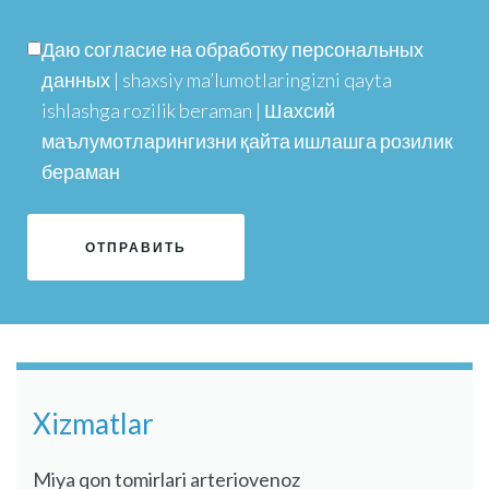
Даю согласие на обработку персональных
данных | shaxsiy ma’lumotlaringizni qayta
ishlashga rozilik beraman | Шахсий
маълумотларингизни қайта ишлашга розилик
бераман
Xizmatlar
Miya qon tomirlari arteriovenoz