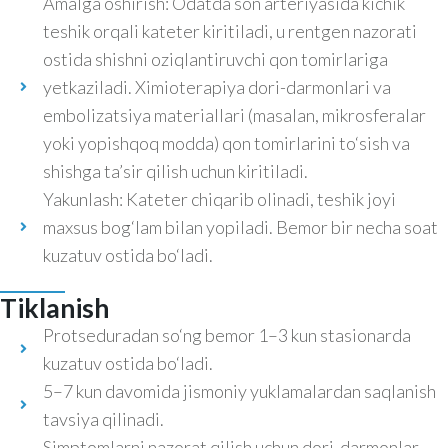
Amalga oshirish: Odatda son arteriyasida kichik
teshik orqali kateter kiritiladi, u rentgen nazorati
ostida shishni oziqlantiruvchi qon tomirlariga
yetkaziladi. Ximioterapiya dori-darmonlari va
embolizatsiya materiallari (masalan, mikrosferalar
yoki yopishqoq modda) qon tomirlarini to‘sish va
shishga ta’sir qilish uchun kiritiladi.
Yakunlash: Kateter chiqarib olinadi, teshik joyi
maxsus bog‘lam bilan yopiladi. Bemor bir necha soat
kuzatuv ostida bo‘ladi.
Tiklanish
Protseduradan so‘ng bemor 1–3 kun stasionarda
kuzatuv ostida bo‘ladi.
5–7 kun davomida jismoniy yuklamalardan saqlanish
tavsiya qilinadi.
Simptomlarni nazorat qilish uchun dori-darmonlar