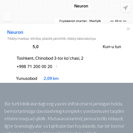
Biz turli klinikalardagi eng yaxshi shifokorlarni jamlagan holda,
bemorlarimizga davolashning kompleks yondashuvini taqdim
etishni maqsad qildik. Mutaxassislarimiz jamoa bo‘lib ishlaydi,
ilg‘or texnologiyalar va tajribalardan foydalanib, har bir bemor