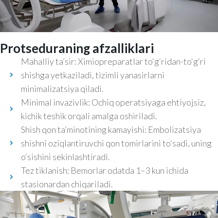
Protseduraning afzalliklari
Mahalliy ta’sir: Ximiopreparatlar to‘g‘ridan-to‘g‘ri
shishga yetkaziladi, tizimli yanasirlarni
minimalizatsiya qiladi.
Minimal invazivlik: Ochiq operatsiyaga ehtiyojsiz,
kichik teshik orqali amalga oshiriladi.
Shish qon ta’minotining kamayishi: Embolizatsiya
shishni oziqlantiruvchi qon tomirlarini to‘sadi, uning
o‘sishini sekinlashtiradi.
Tez tiklanish: Bemorlar odatda 1–3 kun ichida
stasionardan chiqariladi.