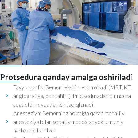
Protsedura qanday amalga oshiriladi
Tayyorgarlik: Bemor tekshiruvdan o‘tadi (MRT, KT,
angiografiya, qon tahlili). Protseduradan bir necha
soat oldin ovqatlanish taqiqlanadi.
Anesteziya: Bemorning holatiga qarab mahalliy
anesteziya bilan sedativ moddalar yoki umumiy
narkoz qo‘llaniladi.