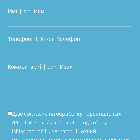
Имя | Ism | Исм
Телефон | Telefon | Телефон
Комментарий | Izoh | Изоҳ
Даю согласие на обработку персональных
данных | shaxsiy ma’lumotlaringizni qayta
ishlashga rozilik beraman | Шахсий
маълумотларингизни қайта ишлашга розилик