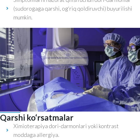
(sudorogaga qarshi, og‘riq qoldiruvchi) buyurilishi
mumkin.
Qarshi ko‘rsatmalar
Ximioterapiya dori-darmonlari yoki kontrast
moddaga allergiya.