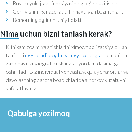
Buyrak yoki jigar funksiyasining og‘ir buzilishlari.
Qon ivishining nazorat qilinmaydigan buzilishlari.
Bemorning og‘ir umumiy holati.
Nima uchun bizni tanlash kerak?
Klinikamizda miya shishlarini ximoembolizatsiya qilish
tajribali
neyroradiologlar va neyroxirurglar
tomonidan
zamonavii angiografik uskunalar yordamida amalga
oshiriladi. Biz individual yondashuv, qulay sharoitlar va
davolashning barcha bosqichlarida sinchkov kuzatuvni
kafolatlaymiz.
Qabulga yozilmoq