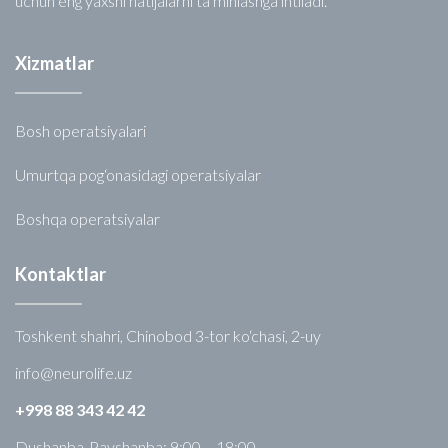
uchun eng yaxshi natijalarni ta’minlashga intiladi.
Xizmatlar
Bosh operatsiyalari
Umurtqa pog‘onasidagi operatsiyalar
Boshqa operatsiyalar
Kontaktlar
Toshkent shahri, Chinobod 3-tor ko‘chasi, 2-uy
info@neurolife.uz
+998 88 343 42 42
Dushanba-Payshanba: 9:00 – 18:00