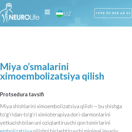
RU
UZ
OZ
+998 90 808 68 44
Miya o’smalarini
ximoembolizatsiya qilish
Protsedura tavsifi
Miya shishlarini ximoembolizatsiya qilish — bu shishga
to‘g‘ridan-to‘g‘ri ximioterapiya dori-darmonlarini
yetkazish bilan uni oziqlantiruvchi qon tomirlarini
embolizatsiya
qilishni birlashtiruvchi minimal invaziv