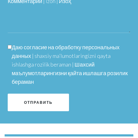
Комментарий | Izoh | Изоҳ
Даю согласие на обработку персональных
данных | shaxsiy ma’lumotlaringizni qayta
ishlashga rozilik beraman | Шахсий
маълумотларингизни қайта ишлашга розилик
бераман