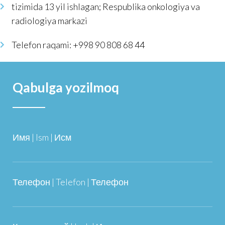
tizimida 13 yil ishlagan; Respublika onkologiya va
radiologiya markazi
Telefon raqami: +998 90 808 68 44
Qabulga yozilmoq
Имя | Ism | Исм
Телефон | Telefon | Телефон