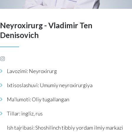
Neyroxirurg - Vladimir Ten
Denisovich
Lavozimi: Neyroxirurg
Ixtisoslashuvi: Umumiy neyroxirurgiya
Ma’lumoti: Oliy tugallangan
Tillar: ingliz, rus
Ish tajribasi: Shoshilinch tibbiy yordam ilmiy markazi