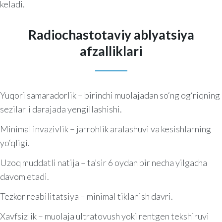
keladi.
Radiochastotaviy ablyatsiya
afzalliklari
Yuqori samaradorlik – birinchi muolajadan so‘ng og‘riqning
sezilarli darajada yengillashishi.
Minimal invazivlik – jarrohlik aralashuvi va kesishlarning
yo‘qligi.
Uzoq muddatli natija – ta’sir 6 oydan bir necha yilgacha
davom etadi.
Tezkor reabilitatsiya – minimal tiklanish davri.
Xavfsizlik – muolaja ultratovush yoki rentgen tekshiruvi