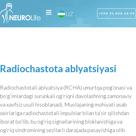
RU
UZ
OZ
+998 90 808 68 44
Radiochastota ablyatsiyasi
Radiochastotali ablyatsiya (RCHA) umurtqa pog‘onasi va
bo‘g‘imlardagi surunkali og‘riqni davolashning zamonaviy
va xavfsiz usuli hisoblanadi. Muolajaning mohiyati asab
oxirlariga radiochastotali impulslar bilan ta’sir qilishdan
iborat bo‘lib, bu og‘riq signallarining bloklanishiga va
og‘riq sindromining sezilarli darajada pasayishiga olib