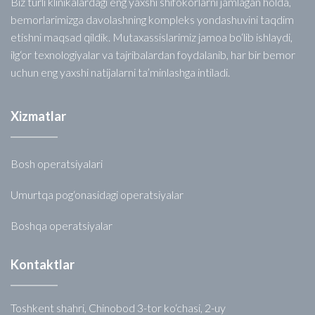
Biz turli klinikalardagi eng yaxshi shifokorlarni jamlagan holda,
bemorlarimizga davolashning kompleks yondashuvini taqdim
etishni maqsad qildik. Mutaxassislarimiz jamoa bo‘lib ishlaydi,
ilg‘or texnologiyalar va tajribalardan foydalanib, har bir bemor
uchun eng yaxshi natijalarni ta’minlashga intiladi.
Xizmatlar
Bosh operatsiyalari
Umurtqa pog‘onasidagi operatsiyalar
Boshqa operatsiyalar
Kontaktlar
Toshkent shahri, Chinobod 3-tor ko‘chasi, 2-uy