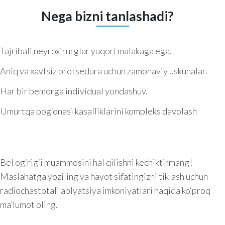
Nega bizni tanlashadi?
Tajribali neyroxirurglar yuqori malakaga ega.
Aniq va xavfsiz protsedura uchun zamonaviy uskunalar.
Har bir bemorga individual yondashuv.
Umurtqa pog‘onasi kasalliklarini kompleks davolash
Bel og‘rig‘i muammosini hal qilishni kechiktirmang!
Maslahatga yoziling va hayot sifatingizni tiklash uchun
radiochastotali ablyatsiya imkoniyatlari haqida ko‘proq
ma’lumot oling.