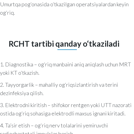
Umurtqa pog‘onasida o‘tkazilgan operatsiyalardan keyin
og‘riq.
RCHT tartibi qanday o‘tkaziladi
1. Diagnostika – og‘riq manbaini aniq aniqlash uchun MRT
yoki KT o‘tkazish.
2. Tayyorgarlik – mahalliy og‘riqsizlantirish va terini
dezinfeksiya qilish.
3. Elektrodni kiritish – shifokor rentgen yoki UTT nazorati
ostida og‘riq sohasiga elektrodli maxsus ignani kiritadi.
4. Ta’sir etish – og‘riq nerv tolalarini yemiruvchi
radiochastotali impulslar berish.