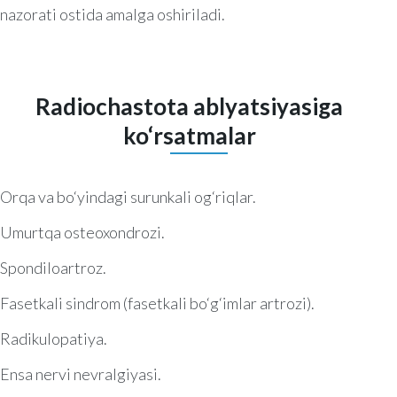
nazorati ostida amalga oshiriladi.
Radiochastota ablyatsiyasiga
ko‘rsatmalar
Orqa va bo‘yindagi surunkali og‘riqlar.
Umurtqa osteoxondrozi.
Spondiloartroz.
Fasetkali sindrom (fasetkali bo‘g‘imlar artrozi).
Radikulopatiya.
Ensa nervi nevralgiyasi.