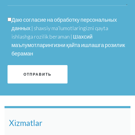
Даю согласие на обработку персональных
данных | shaxsiy ma’lumotlaringizni qayta
ishlashga rozilik beraman | Шахсий
маълумотларингизни қайта ишлашга розилик
бераман
Xizmatlar